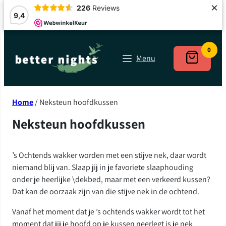
×
226
Reviews
9,4
Ga
naar
0
Menu
de
inhoud
Home
/ Neksteun hoofdkussen
Neksteun hoofdkussen
’s Ochtends wakker worden met een stijve nek, daar wordt
niemand blij van. Slaap jij in je favoriete slaaphouding
onder je heerlijke \dekbed, maar met een verkeerd kussen?
Dat kan de oorzaak zijn van die stijve nek in de ochtend.
Vanaf het moment dat je ’s ochtends wakker wordt tot het
moment dat jij je hoofd op je kussen neerlegt is je nek