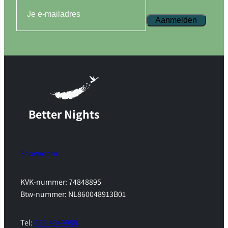
Aanmelden
Better Nights
Showroom
KVK-nummer: 74848895
Btw-nummer: NL860048913B01
Tel:
088-4349988