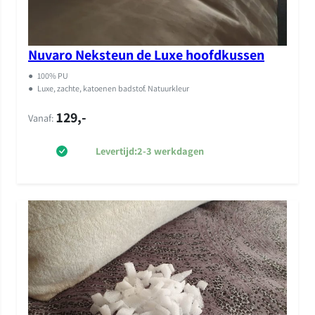
Nuvaro Neksteun de Luxe hoofdkussen
●
100% PU
●
Luxe, zachte, katoenen badstof. Natuurkleur
129,-
Vanaf:
Levertijd:
2-3 werkdagen