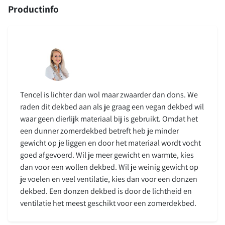
Productinfo
Éénpersoons ma
Tussen de 80 – 89 
90 cm
Tencel is lichter dan wol maar zwaarder dan dons. We
raden dit dekbed aan als je graag een vegan dekbed wil
Ik heb geen éénpe
waar geen dierlijk materiaal bij is gebruikt. Omdat het
een dunner zomerdekbed betreft heb je minder
gewicht op je liggen en door het materiaal wordt vocht
goed afgevoerd. Wil je meer gewicht en warmte, kies
dan voor een wollen dekbed. Wil je weinig gewicht op
Ik weet niet hoe groot mijn matras is
je voelen en veel ventilatie, kies dan voor een donzen
dekbed. Een donzen dekbed is door de lichtheid en
ventilatie het meest geschikt voor een zomerdekbed.