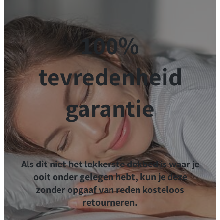
100%
tevredenheid
garantie
Als dit niet het lekkerste dekbed is waar je
ooit onder gelegen hebt, kun je deze
zonder opgaaf van reden kosteloos
retourneren.