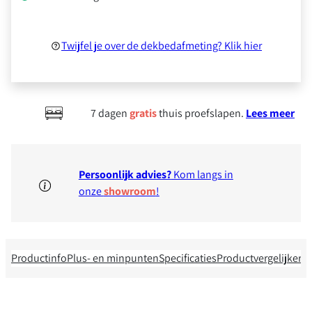
Twijfel je over de dekbedafmeting? Klik hier
7 dagen
gratis
thuis proefslapen.
Lees meer
Persoonlijk advies?
Kom langs in
Kom er binnen
20 seconden
achter welke dekbe
onze
showroom
!
Productinfo
Plus- en minpunten
Specificaties
Productvergelijker
R