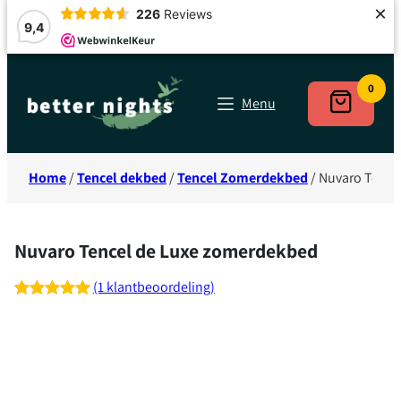
×
226
Reviews
9,4
Ga
naar
0
Menu
de
inhoud
Home
/
Tencel dekbed
/
Tencel Zomerdekbed
/ Nuvaro Tence
Nuvaro Tencel de Luxe zomerdekbed
(1 klantbeoordeling)
Gewaardeerd
1
5.00
op 5
gebaseerd
op
klant
waardering