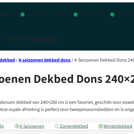
ratis
retour
Handgemaakt in Nederland
Gratis proefslapen
Showroom 
n
Advies
Ons verhaal
 dekbed
/
4-seizoenen dekbed dons
/ 4-Seizoenen Dekbed Dons 24
Zomerdekbed
140 x
240 x
Winterdekbed
200
200
zoenen Dekbed Dons 240×
n
4-seizoenen dekbed
140 x
240 x
220
220
160 x
260 x
donzen dekbed van 240×200 cm is een favoriet, geschikt voor zowe
220
220
ze royale afmeting is perfect voor tweepersoonsbedden en is onget
200 x
270 x
200
240
lp
4-Seizoenen
Zomerdekbed
Winterdekbed
200 x