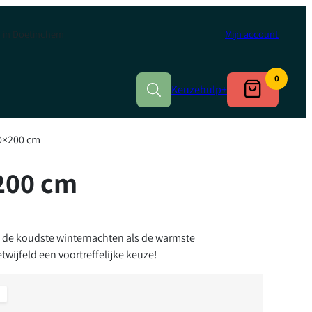
in Doetinchem
Mijn account
0
Keuzehulp
+
0×200 cm
Ganzendons
Eendendons
200 cm
l de koudste winternachten als de warmste
wijfeld een voortreffelijke keuze!