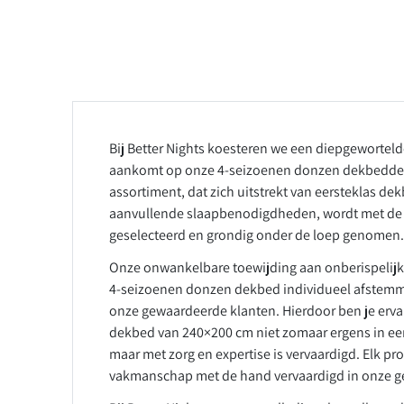
Bij Better Nights koesteren we een diepgewortelde
aankomt op onze 4-seizoenen donzen dekbedde
assortiment, dat zich uitstrekt van eersteklas d
aanvullende slaapbenodigdheden, wordt met de g
geselecteerd en grondig onder de loep genomen.
Onze onwankelbare toewijding aan onberispelijke
4-seizoenen donzen dekbed individueel afstemm
onze gewaardeerde klanten. Hierdoor ben je erv
dekbed van 240×200 cm niet zomaar ergens in ee
maar met zorg en expertise is vervaardigd. Elk p
vakmanschap met de hand vervaardigd in onze ge