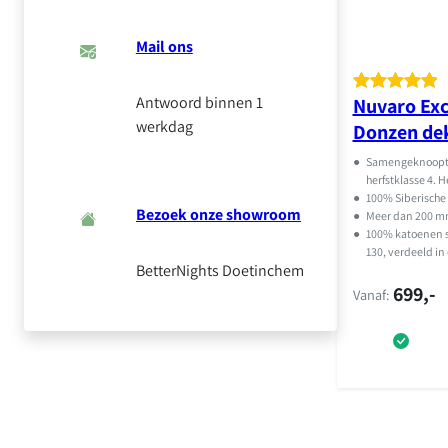
Mail ons
Antwoord binnen 1
Nuvaro Exc
Gewaardeer
2
werkdag
Donzen de
d
5.00
op 5
gebaseerd
●
Samengeknoopt:
op
klant
herfstklasse 4. 
●
100% Siberisch
waarderinge
Bezoek onze showroom
●
Meer dan 200 
n
●
100% katoenen s
130, verdeeld in
BetterNights Doetinchem
699,-
Vanaf: