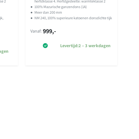
op
klant
se 2
herfstklasse 4. Herfstgedeelte: warmteklasse 2
●
100% Mazurische ganzendons (1A)
waardering
●
Meer dan 200 mm
jk,
●
NM 240, 100% superieure katoenen donsdichte tijk
999,-
Vanaf:
Levertijd:
2 – 3 werkdagen
agen