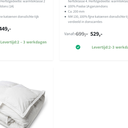
gebaseerd
 Herfstgedeelte: warmteklasse 2
herfstklasse 4. Herfstgedeelte: warmteklas
ddons (1A)
●
100% Poolse 1A ganzendons
op
klant
●
Ca. 200 mm
waarderinge
ne katoenen donsdichte tijk
●
NM 130, 100% fijne katoenen donsdichte ti
verdeeld in donscarrées
n
449,-
699,-
529,-
Vanaf:
Levertijd:
2 – 3 werkdagen
Levertijd:
2-3 werkd