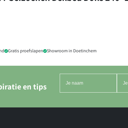
nd
Gratis proefslapen
Showroom in Doetinchem
iratie en tips