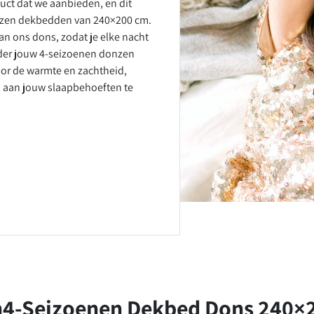
duct dat we aanbieden, en dit
onzen dekbedden van 240×200 cm.
an ons dons, zodat je elke nacht
nder jouw 4-seizoenen donzen
oor de warmte en zachtheid,
m aan jouw slaapbehoeften te
n
4-Seizoenen Dekbed Dons 240×