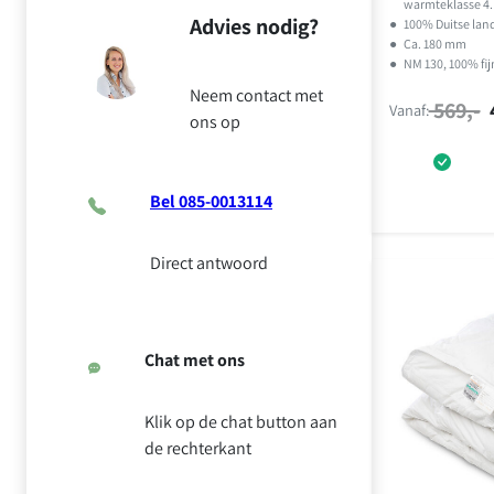
gebaseerd
warmteklasse 4.
Advies nodig?
●
100% Duitse lan
op
klant
●
Ca. 180 mm
waarderinge
●
NM 130, 100% fij
n
Neem contact met
569,-
Vanaf:
ons op
Bel 085-0013114
Direct antwoord
Chat met ons
Klik op de chat button aan
de rechterkant