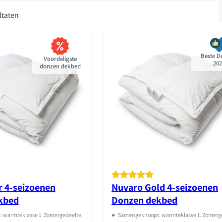
220
ltaten
Beste D
Voordeligste
202
donzen dekbed
r 4-seizoenen
Nuvaro Gold 4-seizoenen
Gewaardeer
18
kbed
Donzen dekbed
d
4.89
op
5
 warmteklasse 1. Zomergedeelte:
●
Samengeknoopt: warmteklasse 1. Zomerg