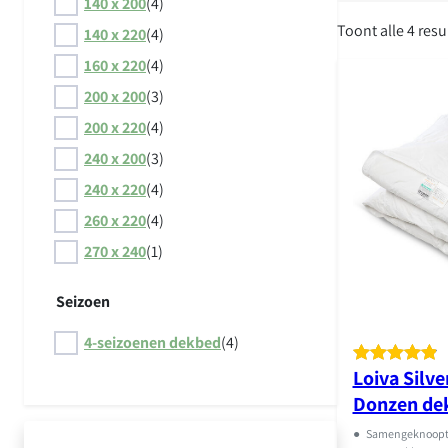
140 x 200
(4)
Toont alle 4 resu
140 x 220
(4)
160 x 220
(4)
200 x 200
(3)
200 x 220
(4)
240 x 200
(3)
240 x 220
(4)
260 x 220
(4)
270 x 240
(1)
Seizoen
4-seizoenen dekbed
(4)
Loiva Silve
Gewaardeer
13
Donzen de
d
4.92
op
5
●
Samengeknoopt: