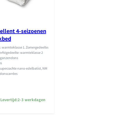
ellent 4-seizoenen
kbed
 warmteklasse 1. Zomergedeelte:
Herfstgedeelte: warmteklasse 2
e ganzendons
mm
uperzachte nano-edelbatist, NM
 donscarrées
Levertijd:
2-3 werkdagen