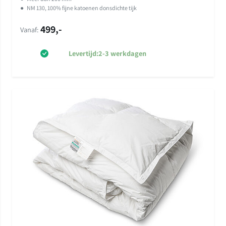
op
klant
●
NM 130, 100% fijne katoenen donsdichte tijk
waarderinge
499,-
n
Vanaf:
Levertijd:
2-3 werkdagen