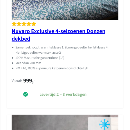
Nuvaro Exclusive 4-seizoenen Donzen
Gewaardeer
1
dekbed
d
5.00
op 5
gebaseerd
●
Samengeknoopt: warmteklasse 1. Zomergedeelte: herfstklasse 4.
op
klant
Herfstgedeelte: warmteklasse 2
●
100% Mazurische ganzendons (1A)
waardering
●
Meer dan 200 mm
●
NM 240, 100% superieure katoenen donsdichte tijk
999,-
Vanaf:
Levertijd:
2 – 3 werkdagen