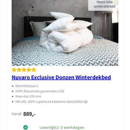
Meest luxe
winterdekbed
Nuvaro Exclusive Donzen Winterdekbed
Gewaardeer
2
d
5.00
op 5
●
Warmteklasse 2
gebaseerd
●
100% Mazurische ganzendons (1A)
●
Meer dan 200 mm
op
klant
●
NM 240, 100% superieure katoenen donsdichte tijk
waarderinge
889,-
n
Vanaf:
Levertijd:
2-3 werkdagen