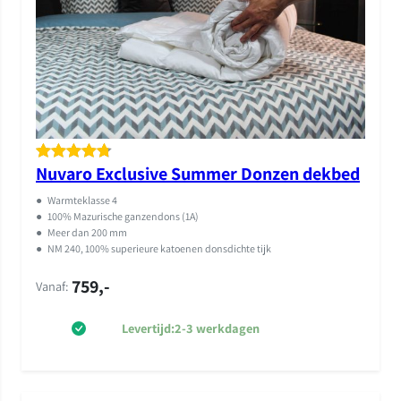
Nuvaro Exclusive Summer Donzen dekbed
Gewaardeer
5
d
4.80
op
●
Warmteklasse 4
5
●
100% Mazurische ganzendons (1A)
●
Meer dan 200 mm
gebaseerd
●
NM 240, 100% superieure katoenen donsdichte tijk
op
klant
759,-
waarderinge
Vanaf:
n
Levertijd:
2-3 werkdagen