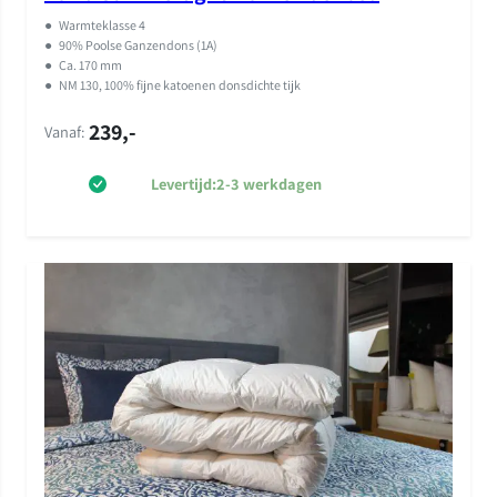
d
5.00
op 5
●
Warmteklasse 4
gebaseerd
●
90% Poolse Ganzendons (1A)
●
Ca. 170 mm
op
klant
●
NM 130, 100% fijne katoenen donsdichte tijk
waarderinge
239,-
n
Vanaf:
Levertijd:
2-3 werkdagen