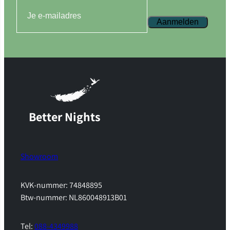
Aanmelden
Better Nights
Showroom
KVK-nummer: 74848895
Btw-nummer: NL860048913B01
Tel:
088-4349988