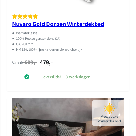
Nuvaro Gold Donzen Winterdekbed
Gewaardeer
11
d
5.00
op 5
●
Warmteklasse 2
gebaseerd
●
100% Poolse ganzendons (1A)
●
Ca. 200 mm
op
klant
●
NM 130, 100% fijne katoenen donsdichte tijk
waarderinge
609,-
479,-
n
Vanaf:
Levertijd:
2 – 3 werkdagen
Meest Luxe
Zomerdekbed