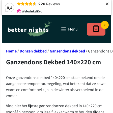
×
226
Reviews
9,4
Ga
naar
0
Menu
de
inhoud
Home
/
Donzen dekbed
/
Ganzendons dekbed
/ Ganzendons D
Ganzendons Dekbed 140×220 cm
Onze ganzendons dekbed 140×220 cm staat bekend om de
aangepaste temperatuurregeling, wat betekent dat ze zowel
warm en comfortabel zijn in de winter als verkoelend in de
zomer.
Vind hier het fijnste ganzendonzen dekbed in 140×220 cm
voor één persoon, om jezelf lekker warm te houden tijdens