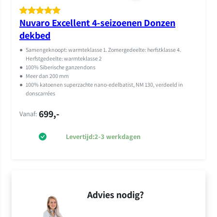
Nuvaro Excellent 4-seizoenen Donzen
Gewaardeer
2
dekbed
d
5.00
op 5
gebaseerd
●
Samengeknoopt: warmteklasse 1. Zomergedeelte: herfstklasse 4.
op
klant
Herfstgedeelte: warmteklasse 2
●
100% Siberische ganzendons
waarderinge
●
Meer dan 200 mm
n
●
100% katoenen superzachte nano-edelbatist, NM 130, verdeeld in
donscarrées
699,-
Vanaf:
Levertijd:
2-3 werkdagen
Advies nodig?