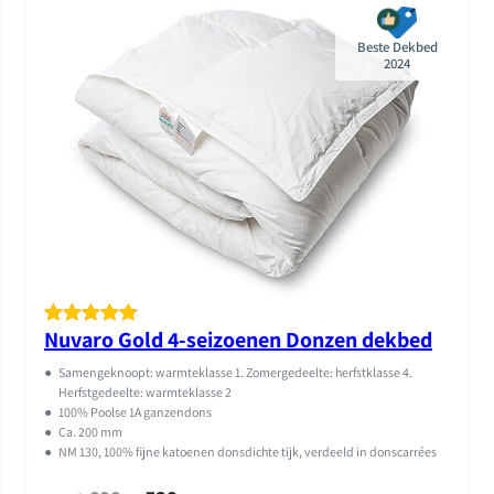
Beste Dekbed
2024
Nuvaro Gold 4-seizoenen Donzen dekbed
Gewaardeer
18
d
4.89
op
●
Samengeknoopt: warmteklasse 1. Zomergedeelte: herfstklasse 4.
5
Herfstgedeelte: warmteklasse 2
●
100% Poolse 1A ganzendons
gebaseerd
●
Ca. 200 mm
op
klant
●
NM 130, 100% fijne katoenen donsdichte tijk, verdeeld in donscarrées
waarderinge