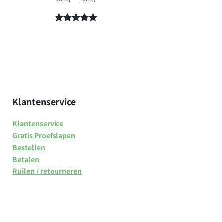
€ 329,-
tot
Gewaardeer
7
€ 929,-
d
5.00
op 5
gebaseerd
op
klant
waarderinge
n
Klantenservice
Klantenservice
Gratis Proefslapen
Bestellen
Betalen
Ruilen / retourneren