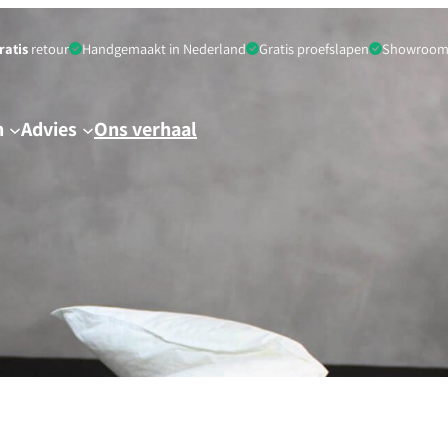
ratis
retour
Handgemaakt in Nederland
Gratis proefslapen
Showroom 
n
Advies
Ons verhaal
Zomerdekbed
140 x
240 x
Winterdekbed
200
200
n
4-seizoenen dekbed
140 x
240 x
220
220
160 x
260 x
220
220
200 x
270 x
200
240
200 x