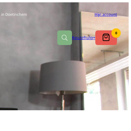
in Doetinchem
Mijn account
0
Keuzehulp
+
Ganzendons
Eendendons