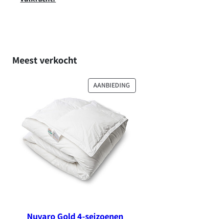
Meest verkocht
PRODUCT
AANBIEDING
IN
DE
UITVERKOOP
Nuvaro Gold 4-seizoenen