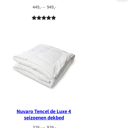
Prijsklasse:
449,-
–
949,-
€ 449,-
tot
Gewaardeer
13
€ 949,-
d
4.92
op
5
gebaseerd
op
klant
waarderinge
n
Nuvaro Tencel de Luxe 4
seizoenen dekbed
Prijsklasse:
329,-
–
929,-